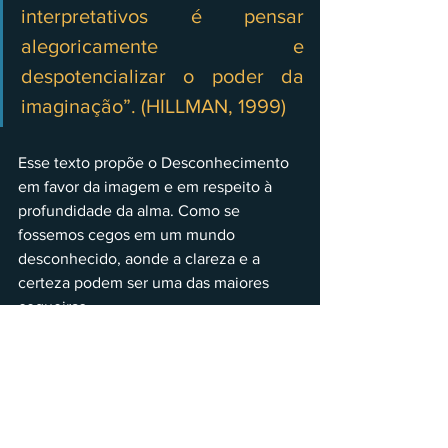
interpretativos é pensar 
alegoricamente e 
despotencializar o poder da 
imaginação”. (HILLMAN, 1999)
Esse texto propõe o Desconhecimento 
em favor da imagem e em respeito à 
profundidade da alma. Como se 
fossemos cegos em um mundo 
desconhecido, aonde a clareza e a 
certeza podem ser uma das maiores 
cegueiras.
Gustavo Falavinha Staidel
Estudante de Psicologia