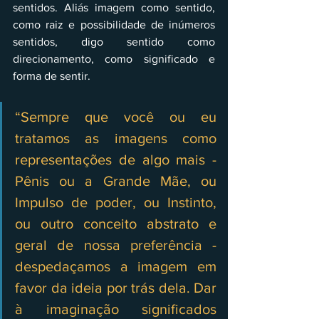
sentidos. Aliás imagem como sentido, 
como raiz e possibilidade de inúmeros 
sentidos, digo sentido como 
direcionamento, como significado e 
forma de sentir.
“Sempre que você ou eu 
tratamos as imagens como 
representações de algo mais - 
Pênis ou a Grande Mãe, ou 
Impulso de poder, ou Instinto, 
ou outro conceito abstrato e 
geral de nossa preferência - 
despedaçamos a imagem em 
favor da ideia por trás dela. Dar 
à imaginação significados 