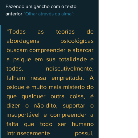
Fazendo um gancho com o texto 
anterior 
“Olhar através da alma”
: 
“Todas as teorias de 
abordagens psicológicas 
buscam compreender e abarcar 
a psique em sua totalidade e 
todas, indiscutivelmente, 
falham nessa empreitada. A 
psique é muito mais mistério do 
que qualquer outra coisa, é 
dizer o não-dito, suportar o 
insuportável e compreender a 
falta que todo ser humano 
intrinsecamente possui, 