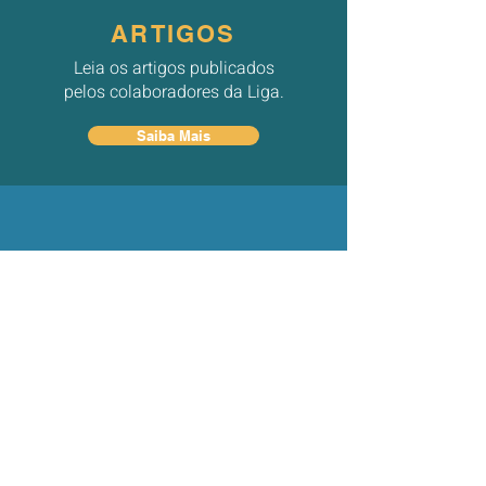
ARTIGOS
Leia os artigos publicados
pelos colaboradores da Liga.
Saiba Mais
EVENTOS
Fique por dentro do
calendário de eventos da
Liga.
Saiba Mais