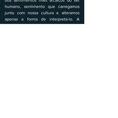
dos sentimentos mais arcaicos do ser 
humano, sentimento que carregamos 
junto com nossa cultura e alteramos 
apenas a forma de interpretá-lo. A 
alguns anos, o cinema do terror se valia 
de monstros, personagens assassinos ou 
crianças possuídas por espíritos 
malignos. Atualmente essas imagens 
não geram mais o mesmo impacto.
A cultura tem mudado, já não sentimos 
mais medo das mesmas coisas, e o Pós-
horror nos leva até esses novos lugares. 
Assistir Skinamarink me fez pensar 
sobre a minha própria infância, e 
também para além dela, de como todo 
um gênero tem passado por uma 
importante transformação.