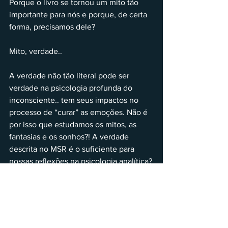
Porque o livro se tornou um mito tão 
importante para nós e porque, de certa 
forma, precisamos dele?
Mito, verdade..
A verdade não tão literal pode ser 
verdade na psicologia profunda do 
inconsciente.. tem seus impactos no 
processo de “curar” as emoções. Não é 
por isso que estudamos os mitos, as 
fantasias e os sonhos?! A verdade 
descrita no MSR é o suficiente para 
nossas reflexões na psicologia analítica?
Deixe seu comentário sobre esse post! 
Adoraria saber como outros 
“junguianos” percebem essa nova 
realidade.