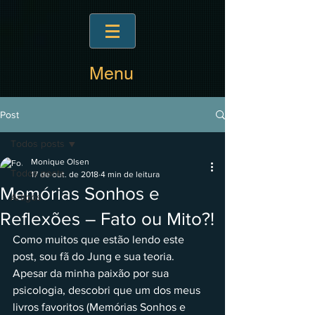
Menu
Post
Todos posts
Monique Olsen
Todos posts
17 de out. de 2018
4 min de leitura
Memórias Sonhos e
Artigos
Reflexões – Fato ou Mito?!
Como muitos que estão lendo este 
post, sou fã do Jung e sua teoria. 
Apesar da minha paixão por sua 
psicologia, descobri que um dos meus 
livros favoritos (Memórias Sonhos e 