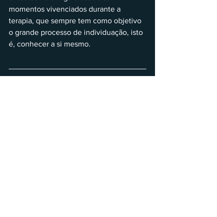
momentos vivenciados durante a 
terapia, que sempre tem como objetivo 
o grande processo de individuação, isto 
é, conhecer a si mesmo.
EDINGER, F. Edward. Ego e Arquétipo. 
São Paulo, SP: Cultrix, 2012
JUNG, G. Carl. A natureza da psique. 
Petrópolis, RJ: Vozes, 2013. (Obras 
completas de C. G. Jung, v. 8/2).
JUNG, G. Carl. Aion. Petrópolis, RJ: 
Vozes, 2013. (Obras completas de C. G. 
Jung, v 9/2)
JUNG, G. Carl. Psicologia e alquimia. 
Petrópolis, RJ: Vozes, 2012. (Obras 
completas de C. G. Jung, v. 12).