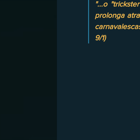
"...o "tricks
prolonga atra
carnavalescas
9/1)