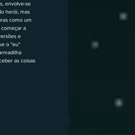
s, envolve-se 
o herói, mas 
turas como um 
s começar a 
versões e 
e o "eu" 
armadilha 
ceber as coisas 