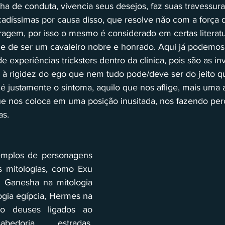
ha de conduta, vivencia seus desejos, faz suas travessura
adíssimas por causa disso, que resolve não com a força d
ragem, por isso o mesmo é considerado em certas litera
nge de ser um cavaleiro nobre e honrado. Aqui já podemo
de experiências tricksters dentro da clínica, pois são as in
à rigidez do ego que nem tudo pode/deve ser do jeito qu
 é justamente o sintoma, aquilo que nos aflige, mais uma 
que nos coloca em uma posição inusitada, nos fazendo per
s. 
mplos de personagens 
as mitologias, como Exu 
, Ganesha na mitologia 
ogia egípcia, Hermes na 
ão deuses ligados ao 
bedoria, estradas, 