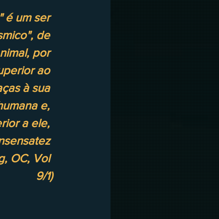
r" é um ser 
smico", de 
nimal, por 
uperior ao 
ças à sua 
humana e, 
rior a ele, 
insensatez 
g, OC, Vol 
9/1)