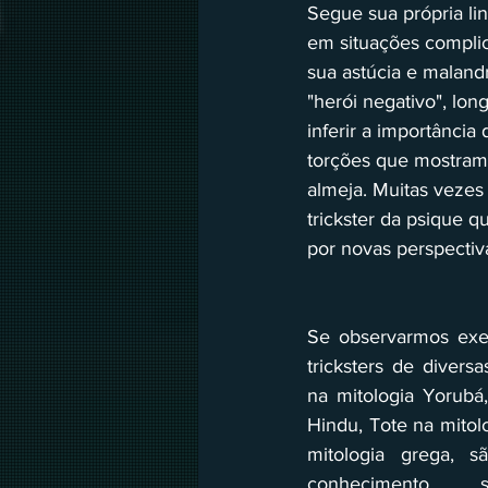
Segue sua própria lin
em situações complic
sua astúcia e maland
"herói negativo", lo
inferir a importância 
torções que mostram 
almeja. Muitas vezes
trickster da psique 
por novas perspectiva
Se observarmos exe
tricksters de divers
na mitologia Yorubá
Hindu, Tote na mitol
mitologia grega, s
conhecimento, sa