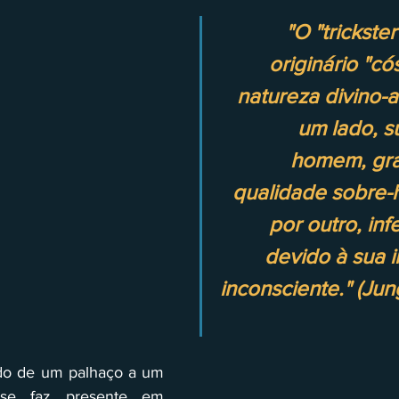
"O "trickste
originário "có
natureza divino-a
um lado, s
homem, gra
qualidade sobre-
por outro, infe
devido à sua 
inconsciente." (Jun
ado de um palhaço a um 
 se faz presente em 