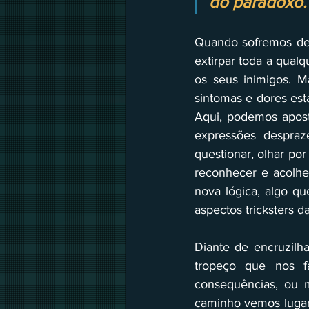
do paradoxo.”
Quando sofremos de 
extirpar toda a qual
os seus inimigos. M
sintomas e dores est
Aqui, podemos aposta
expressões despraz
questionar, olhar por
reconhecer e acolhe
nova lógica, algo q
aspectos tricksters d
Diante de encruzilha
tropeço que nos fa
consequências, ou 
caminho vemos lugar