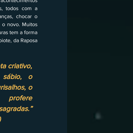
 acontecimentos 
s, todos com a 
nças, chocar o 
 o novo. Muitos 
ras tem a forma 
iote, da Raposa 
a criativo, 
 sábio, o 
isalhos, o 
 profere 
gradas.” 
)