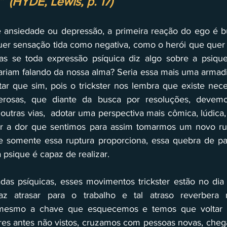
  (HYDE, Lewis, p. 17)
ansiedade ou depressão, a primeira reação do ego é bus
quer sensação tida como negativa, como o herói que quer d
as se toda expressão psíquica diz algo sobre a psique
ariam falando da nossa alma? Seria essa mais uma armadilh
r que sim, pois o trickster nos lembra que existe nece
erosas, que diante da busca por resoluções, devemo
 outras vias,  adotar uma perspectiva mais cômica, lúdica,
r a dor que sentimos para assim tomarmos um novo ru
ue somente essa ruptura proporciona, essa quebra de pa
a psique é capaz de realizar. 
das psíquicas, esses movimentos trickster estão no dia 
z atrasar para o trabalho e tal atraso reverbera 
mesmo a chave que esquecemos e temos que voltar p
es antes não vistos, cruzamos com pessoas novas, cheg