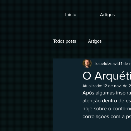
Início
Artigos
Todos posts
Artigos
kaueluizdavid
1 de 
O Arquéti
Atualizado:
12 de nov. de 
Após algumas inspira
atenção dentro de es
hoje sobre o contorno
correlações com a psi