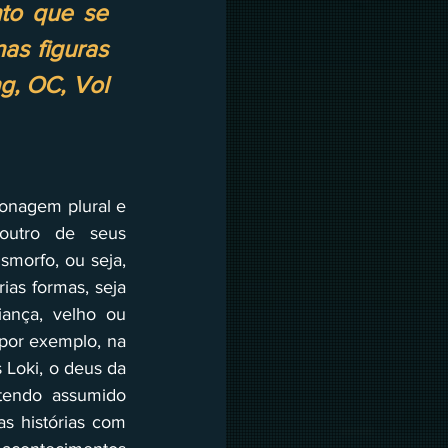
nto que se 
as figuras 
g, OC, Vol 
onagem plural e 
 outro de seus 
morfo, ou seja, 
as formas, seja 
ança, velho ou 
por exemplo, na 
 Loki, o deus da 
tendo assumido 
s histórias com 