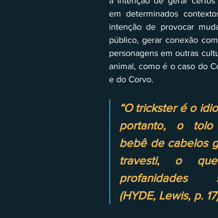
a intenção de gerar certos
em determinados contexto
intenção de provocar muda
público, gerar conexão com
personagens em outras cultu
animal, como é o caso do Co
e do Corvo.
“O trickster é o idiot
portanto, o tolo
bebê de cabelos gr
travesti, o que
profanidades sa
(HYDE, Lewis, p. 17