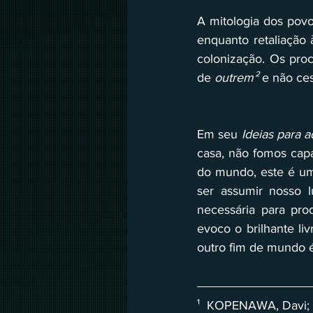
A mitologia dos pov
enquanto retaliação à
colonização. Os pro
de 
outrem²
 e não ce
Em seu 
Ideias para a
casa, não fomos capa
do mundo, este é um
ser assumir nosso l
necessária para pro
evoco o brilhante li
outro fim de mundo é
¹  KOPENAWA, Davi; 