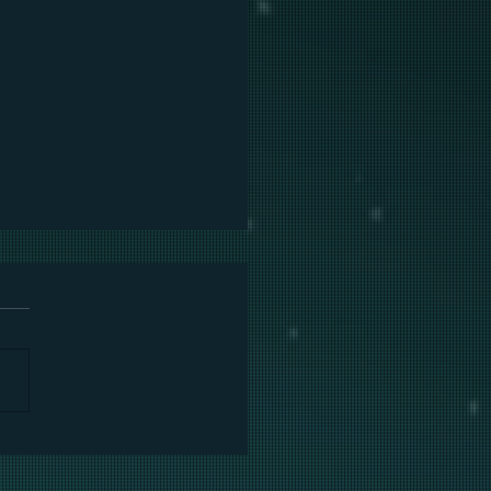
ímbolos de morte nas
ações alquímicas