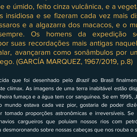
e e úmido, feito cinza vulcânica, e a veget
 insidiosa e se fizeram cada vez mais dis
ssaros e a algazarra dos macacos, e o mu
 sempre. Os homens da expedição sen
or suas recordações mais antigas naquele
lar, avançaram como sonâmbulos por um
ego. (GARCÍA MARQUEZ, 1967/2019, p.8)
-cída que foi desenhado pelo 
Brazil
 ao Brasil finalmen
te clímax. As imagens de uma terra inabitável estão dis
cheira fumaça e a água tem cor sanguínea. Se em 1995, J
 mundo estava cada vez pior, gostaria de poder dizê-
er tomado proporções astronômicas e irreversíveis. Se 
avios cargueiros que poluíam nossos rios com petró
 desmoronando sobre nossas cabeças que nos rouba o s