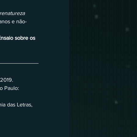
renatureza 
manos e não-
nsaio sobre os 
 2019. 
o Paulo: 
a das Letras, 