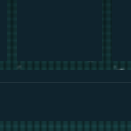
Uma análise sobre tempo e
Os s
linguagem em: A Chegada
oper