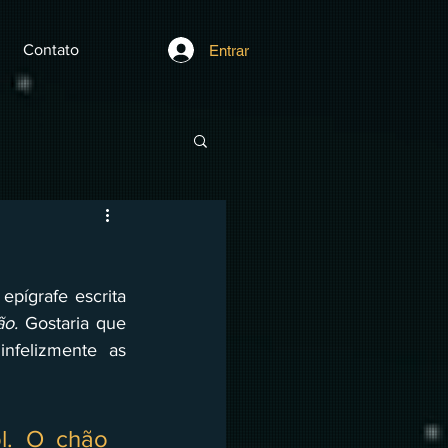
Contato
Entrar
ígrafe escrita 
o. 
Gostaria que 
felizmente as 
l. O chão 