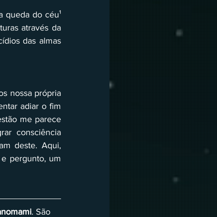
 queda do céu¹ 
turas através da 
dios das almas 
os nossa própria 
tar adiar o fim 
stão me parece 
rar consciência 
m deste. Aqui, 
 e pergunto, um 
yanomami
. São 