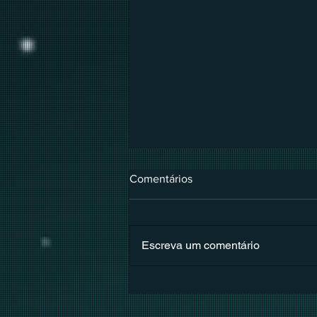
Comentários
Escreva um comentário
A tensão entre os opostos e
individuação em "O Castelo
Animado"