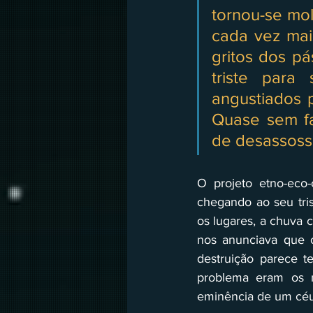
tornou-se mol
cada vez mais
gritos dos pá
triste para
angustiados p
Quase sem fa
de desassoss
O projeto etno-eco
chegando ao seu tris
os lugares, a chuva 
nos anunciava que o
destruição parece t
problema eram os n
eminência de um céu