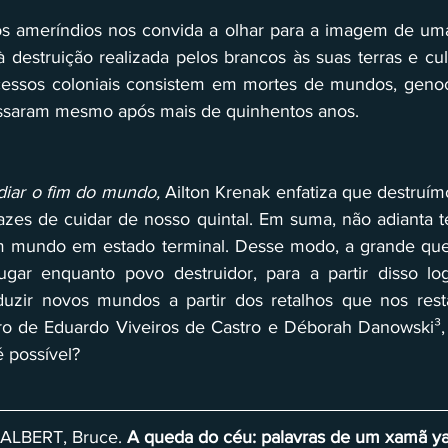
os ameríndios nos convida a olhar para a imagem de uma
 destruição realizada pelos brancos às suas terras e cul
cessos coloniais consistem em mortes de mundos, genocí
ssaram mesmo após mais de quinhentos anos. 
diar o fim do mundo, 
Ailton Krenak enfatiza que destruím
zes de cuidar de nosso quintal. Em suma, não adianta ten
 mundo em estado terminal. Desse modo, a grande que
ugar enquanto povo destruidor, para a partir disso log
duzir novos mundos a partir dos retalhos que nos resta
vro de Eduardo Viveiros de Castro e Déborah Danowski³,
 possível? 
ALBERT, Bruce. 
A queda do céu: palavras de um xamã 