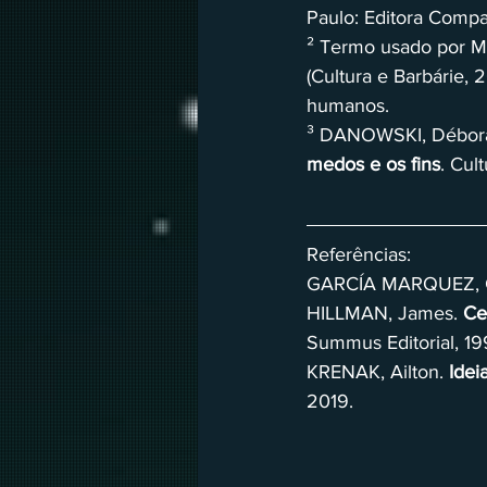
Paulo: Editora Compa
² Termo usado por M
(Cultura e Barbárie, 
humanos.
³ DANOWSKI, Débora
medos e os fins
. Cul
Referências:
GARCÍA MARQUEZ, Ga
HILLMAN, James. 
Ce
Summus Editorial, 19
KRENAK, Ailton. 
Idei
2019. 