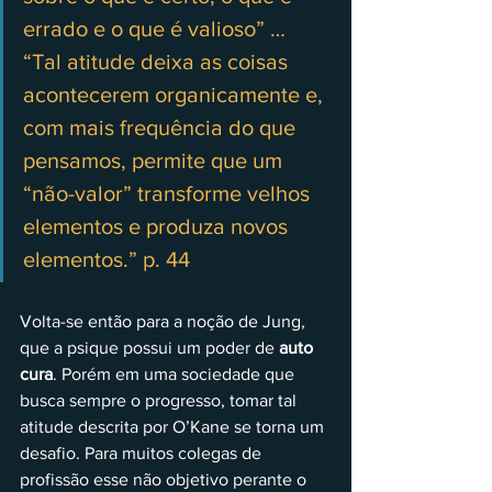
errado e o que é valioso” … 
“Tal atitude deixa as coisas 
acontecerem organicamente e, 
com mais frequência do que 
pensamos, permite que um 
“não-valor” transforme velhos 
elementos e produza novos 
elementos.” p. 44
Volta-se então para a noção de Jung, 
que a psique possui um poder de 
auto 
cura
. Porém em uma sociedade que 
busca sempre o progresso, tomar tal 
atitude descrita por O’Kane se torna um 
desafio. Para muitos colegas de 
profissão esse não objetivo perante o 