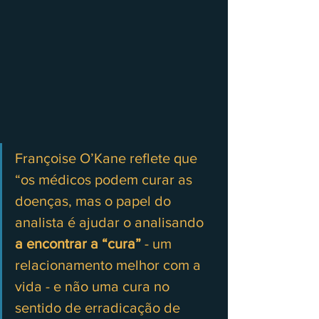
Françoise O’Kane reflete que 
“os médicos podem curar as 
doenças, mas o papel do 
analista é ajudar o analisando 
a encontrar a “cura”
 - um 
relacionamento melhor com a 
vida - e não uma cura no 
sentido de erradicação de 